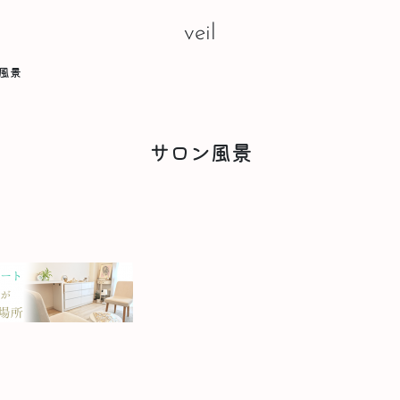
veil
風景
サロン風景