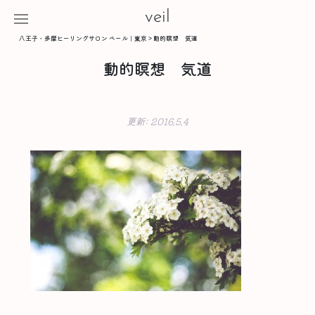
veil
八王子・多摩ヒーリングサロン ベール｜東京
>
動的瞑想 気道
動的瞑想 気道
更新:
2016.5.4