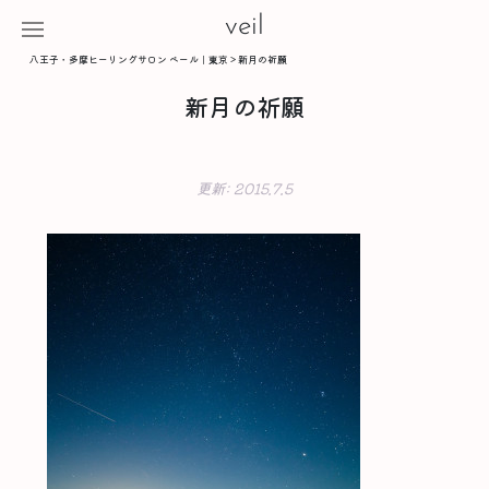
veil
八王子・多摩ヒーリングサロン ベール｜東京
>
新月の祈願
新月の祈願
更新:
2015.7.5