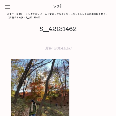
veil
八王子・多摩ヒーリングサロン ベール｜東京
>
ブログ
>
ストレス
>
ストレスの根本原因を見つけ
て解消する方法
>
S__42131462
S__42131462
更新:
2024.8.30