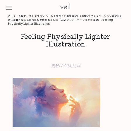
veil
八王子・多摩ヒーリングサロン ベール｜東京
>
お客様の変化
>
DNAアクティベーションの変化
>
身体が軽くなると同時に心が癒されました（DNAアクティベーションの感想）
>
Feeling
Physically Lighter Illustration
Feeling Physically Lighter
Illustration
更新:
2024.11.14