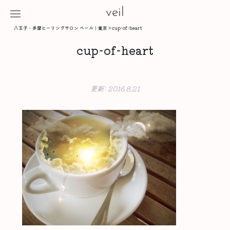
veil
八王子・多摩ヒーリングサロン ベール｜東京
>
cup-of-heart
cup-of-heart
更新:
2016.8.21