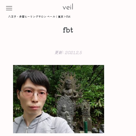
veil
八王子・多摩ヒーリングサロン ベール｜東京
>
fbt
fbt
更新:
2021.2.5