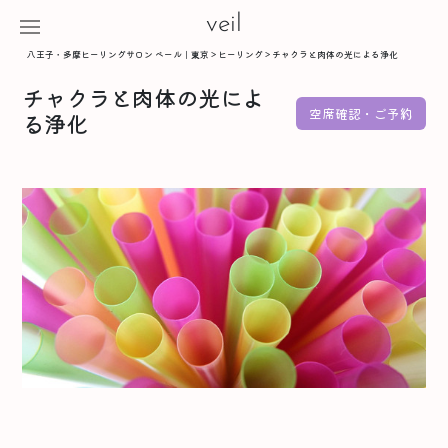
veil
八王子・多摩ヒーリングサロン ベール｜東京
>
ヒーリング
>
チャクラと肉体の光による浄化
チャクラと肉体の光によ
空席確認・ご予約
る浄化