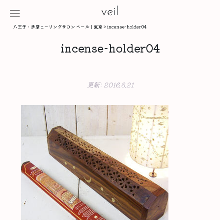
veil
八王子・多摩ヒーリングサロン ベール｜東京
>
incense-holder04
incense-holder04
更新:
2016.6.21