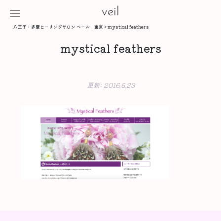
veil
八王子・多摩ヒーリングサロン ベール｜東京
>
mystical feathers
mystical feathers
更新:
2016.6.23