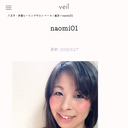
veil
八王子・多摩ヒーリングサロン ベール｜東京
>
naomi01
naomi01
更新:
2016.8.27