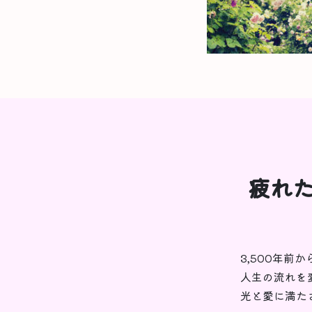
疲れた
3,500年前
人生の流れを
光と愛に満た