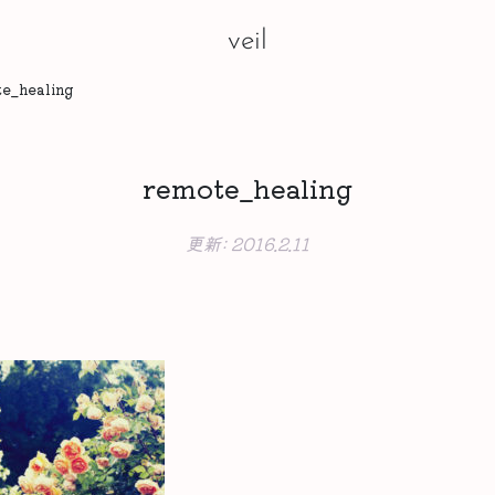
veil
e_healing
remote_healing
更新:
2016.2.11