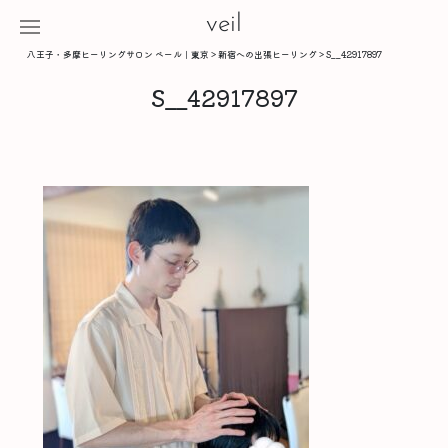
veil
八王子・多摩ヒーリングサロン ベール｜東京
>
新宿への出張ヒーリング
>
S__42917897
S__42917897