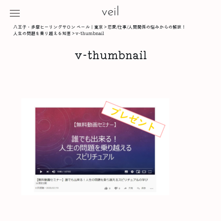
veil
八王子・多摩ヒーリングサロン ベール｜東京
>
恋愛/仕事/人間関係の悩みからの解放！
人生の問題を乗り越える知恵
>
v-thumbnail
v-thumbnail