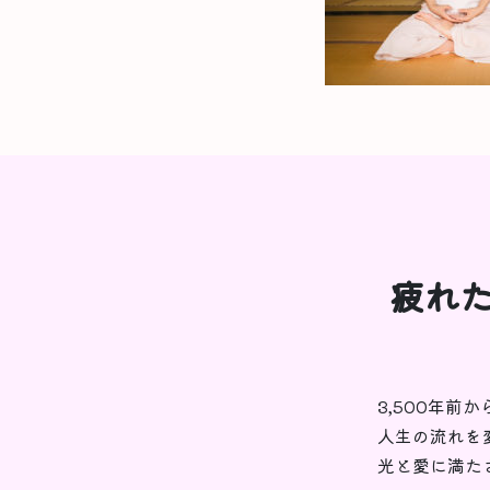
疲れた
3,500年前
人生の流れを
光と愛に満た