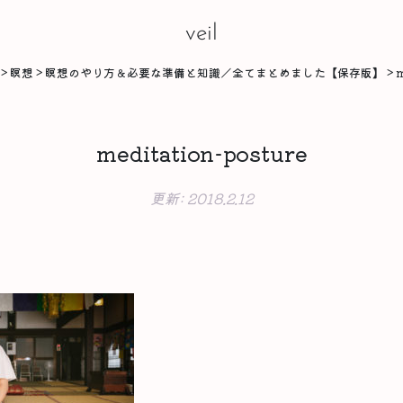
veil
>
瞑想
>
瞑想のやり方＆必要な準備と知識／全てまとめました【保存版】
>
m
meditation-posture
更新:
2018.2.12