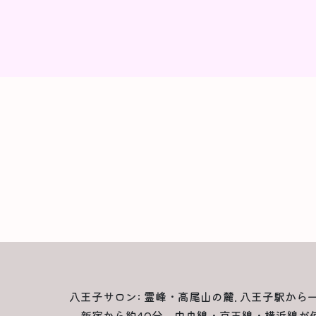
八王子サロン: 霊峰・高尾山の麓. 八王子駅から
新宿から約40分、中央線・京王線・横浜線が