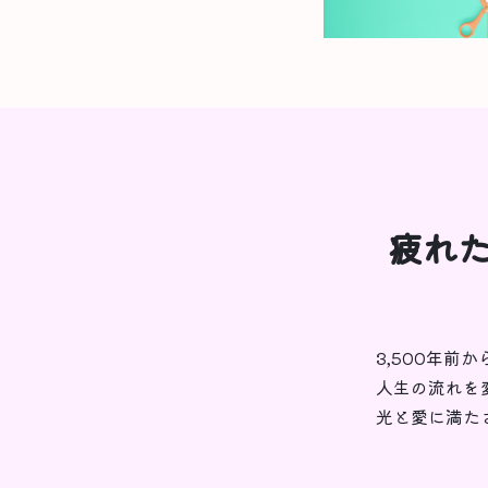
疲れた
3,500年前
人生の流れを
光と愛に満た