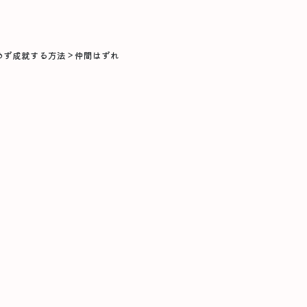
めず成就する方法
>
仲間はずれ