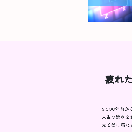
疲れた
3,500年前
人生の流れを
光と愛に満た