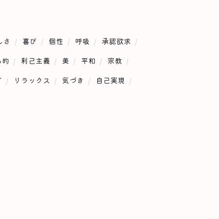
しさ
喜び
個性
呼吸
承認欲求
心的
利己主義
美
平和
宗教
グ
リラックス
気づき
自己実現